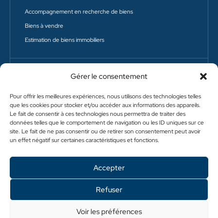
Accompagnement en recherche de biens
Biens à vendre
Estimation de biens immobiliers
Gérer le consentement
Protection sociale
Protection sociale du dirigeant
Pour offrir les meilleures expériences, nous utilisons des technologies telles
Conseil en prévoyance collective
que les cookies pour stocker et/ou accéder aux informations des appareils.
Le fait de consentir à ces technologies nous permettra de traiter des
Protection de son activité professionnelle
données telles que le comportement de navigation ou les ID uniques sur ce
site. Le fait de ne pas consentir ou de retirer son consentement peut avoir
un effet négatif sur certaines caractéristiques et fonctions.
POLITIQUE DE CONFIDENTIALITÉ
Accepter
POLITIQUE DE COOKIES (UE)
Refuser
MENTIONS LÉGALES
HONORAIRES DE TRANSACTION
Voir les préférences
HONORAIRES DE LOCATION