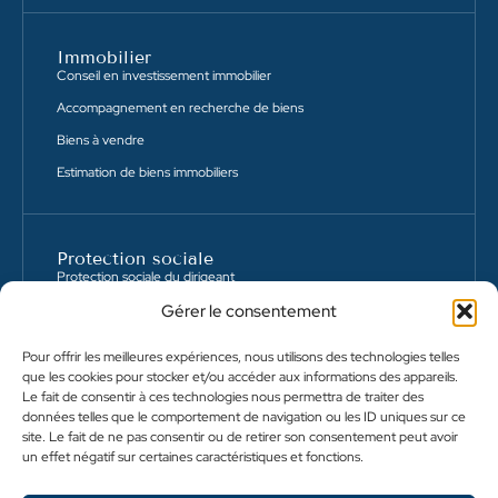
Immobilier
Conseil en investissement immobilier
Accompagnement en recherche de biens
Biens à vendre
Estimation de biens immobiliers
Protection sociale
Protection sociale du dirigeant
Gérer le consentement
Conseil en prévoyance collective
Protection de son activité professionnelle
Pour offrir les meilleures expériences, nous utilisons des technologies telles
que les cookies pour stocker et/ou accéder aux informations des appareils.
Le fait de consentir à ces technologies nous permettra de traiter des
données telles que le comportement de navigation ou les ID uniques sur ce
site. Le fait de ne pas consentir ou de retirer son consentement peut avoir
POLITIQUE DE CONFIDENTIALITÉ
un effet négatif sur certaines caractéristiques et fonctions.
POLITIQUE DE COOKIES (UE)