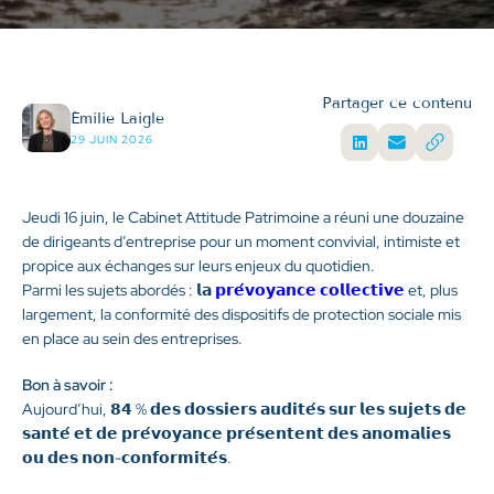
Partager ce contenu
Émilie Laigle
29 JUIN 2026
Jeudi 16 juin, le Cabinet Attitude Patrimoine a réuni une douzaine
de dirigeants d’entreprise pour un moment convivial, intimiste et
propice aux échanges sur leurs enjeux du quotidien.
Parmi les sujets abordés : 𝗹𝗮
𝗽𝗿𝗲́𝘃𝗼𝘆𝗮𝗻𝗰𝗲 𝗰𝗼𝗹𝗹𝗲𝗰𝘁𝗶𝘃𝗲
et, plus
largement, la conformité des dispositifs de protection sociale mis
en place au sein des entreprises.
Bon à savoir :
Aujourd’hui, 𝟴𝟰 % 𝗱𝗲𝘀 𝗱𝗼𝘀𝘀𝗶𝗲𝗿𝘀 𝗮𝘂𝗱𝗶𝘁𝗲́𝘀 𝘀𝘂𝗿 𝗹𝗲𝘀 𝘀𝘂𝗷𝗲𝘁𝘀 𝗱𝗲
𝘀𝗮𝗻𝘁𝗲́ 𝗲𝘁 𝗱𝗲 𝗽𝗿𝗲́𝘃𝗼𝘆𝗮𝗻𝗰𝗲 𝗽𝗿𝗲́𝘀𝗲𝗻𝘁𝗲𝗻𝘁 𝗱𝗲𝘀 𝗮𝗻𝗼𝗺𝗮𝗹𝗶𝗲𝘀
𝗼𝘂 𝗱𝗲𝘀 𝗻𝗼𝗻-𝗰𝗼𝗻𝗳𝗼𝗿𝗺𝗶𝘁𝗲́𝘀.